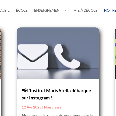
CUEIL
ÉCOLE
ENSEIGNEMENT
VIE À L’ÉCOLE
NOTRE
📢 L’Institut Maris Stella débarque
sur Instagram !
12 Avr 2025
|
Non classé
Nous avons le plaisir de vous annoncer la