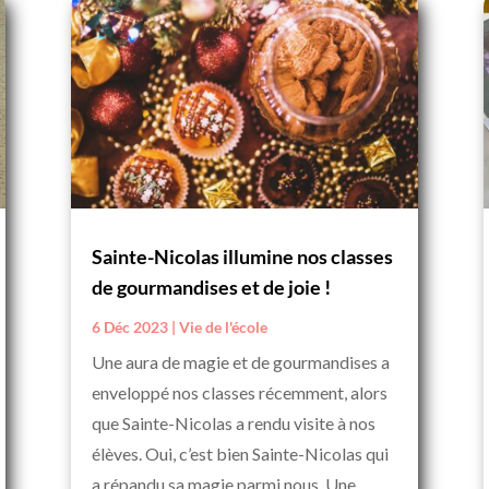
Sainte-Nicolas illumine nos classes
de gourmandises et de joie !
6 Déc 2023
|
Vie de l'école
Une aura de magie et de gourmandises a
enveloppé nos classes récemment, alors
que Sainte-Nicolas a rendu visite à nos
élèves. Oui, c’est bien Sainte-Nicolas qui
a répandu sa magie parmi nous. Une